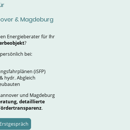
für
nover & Magdeburg
en Energieberater für Ihr
erbeobjekt
?
persönlich bei:
ungsfahrplänen (iSFP)
& hydr. Abgleich
Neubauten
Hannover und Magdeburg
ratung, detaillierte
Fördertransparenz
.
Erstgespräch